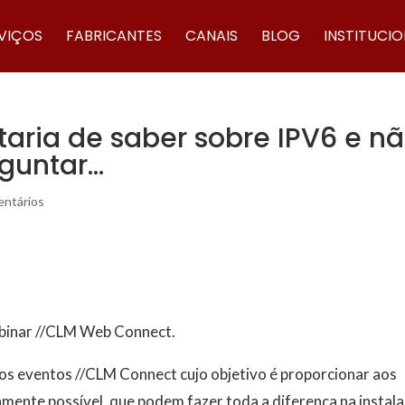
VIÇOS
FABRICANTES
CANAIS
BLOG
INSTITUCI
aria de saber sobre IPV6 e n
guntar…
ntários
ebinar //CLM Web Connect.
os eventos //CLM Connect cujo objetivo é proporcionar aos
amente possível, que podem fazer toda a diferença na instal