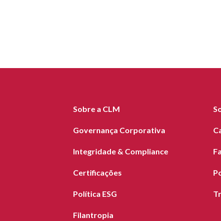
Sobre a CLM
S
Governança Corporativa
C
Integridade & Compliance
F
Certificações
Po
Política ESG
T
Filantropia