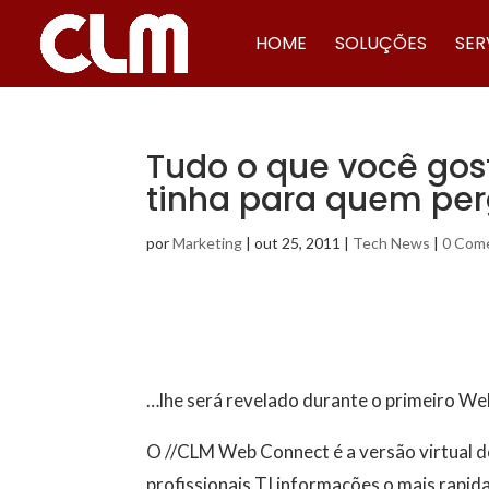
HOME
SOLUÇÕES
SER
Tudo o que você gost
tinha para quem per
por
Marketing
|
out 25, 2011
|
Tech News
|
0 Come
…lhe será revelado durante o primeiro W
O //CLM Web Connect é a versão virtual d
profissionais TI informações o mais rapid