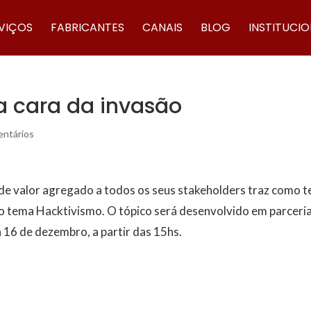
VIÇOS
FABRICANTES
CANAIS
BLOG
INSTITUCI
a cara da invasão
ntários
e valor agregado a todos os seus stakeholders traz como 
ema Hacktivismo. O tópico será desenvolvido em parceri
 16 de dezembro, a partir das 15hs.