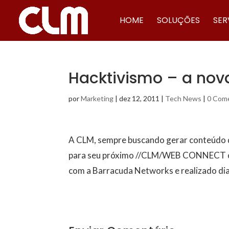
HOME
SOLUÇÕES
SER
Hacktivismo – a nov
por
Marketing
|
dez 12, 2011
|
Tech News
|
0 Come
A CLM, sempre buscando gerar conteúdo d
para seu próximo //CLM/WEB CONNECT o t
com a Barracuda Networks e realizado dia