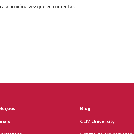
ra a próxima vez que eu comentar.
oluções
Blog
anais
CLM University
abricantes
Centro de Treinamento