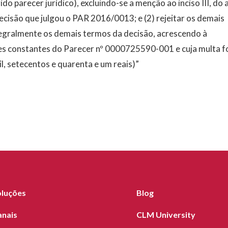
rido parecer jurídico), excluindo-se a menção ao inciso III, do a
decisão que julgou o PAR 2016/0013; e (2) rejeitar os demais
egralmente os demais termos da decisão, acrescendo à
es constantes do Parecer nº 0000725590-001 e cuja multa f
l, setecentos e quarenta e um reais)”
oluções
Blog
anais
CLM University