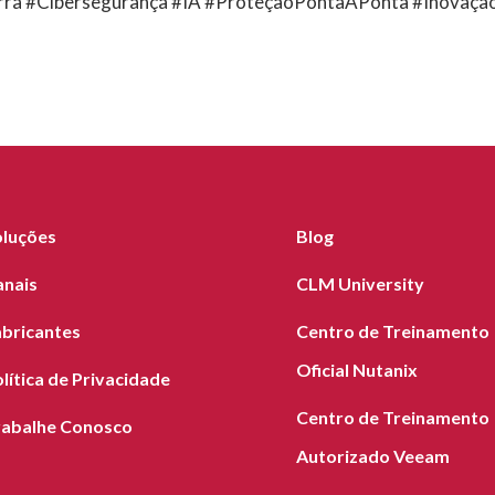
ra #Cibersegurança #IA #ProteçãoPontaAPonta #Inovação 
oluções
Blog
anais
CLM University
abricantes
Centro de Treinamento
Oficial Nutanix
lítica de Privacidade
Centro de Treinamento
rabalhe Conosco
Autorizado Veeam