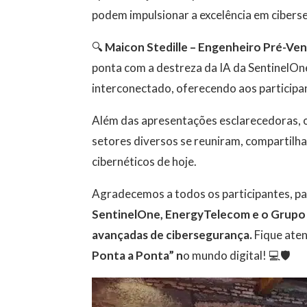
podem impulsionar a excelência em cibers
🔍
Maicon Stedille – Engenheiro Pré-Ve
ponta com a destreza da IA da SentinelOn
interconectado, oferecendo aos participan
Além das apresentações esclarecedoras, 
setores diversos se reuniram, compartilha
cibernéticos de hoje.
Agradecemos a todos os participantes, p
SentinelOne, EnergyTelecom e o Grupo 
avançadas de cibersegurança.
Fique ate
Ponta a Ponta” n
o mundo digital! 💻🛡️