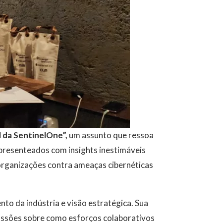
l da SentinelOne”,
um assunto que ressoa
 presenteados com insights inestimáveis
organizações contra ameaças cibernéticas
to da indústria e visão estratégica. Sua
ussões sobre como esforços colaborativos