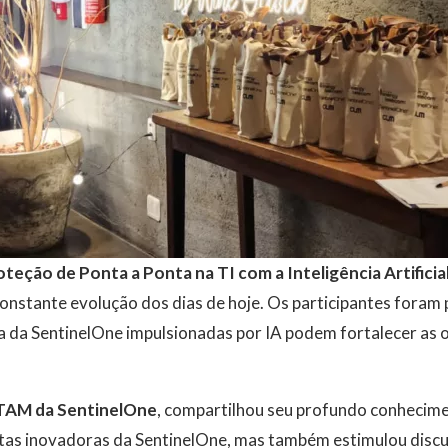
teção de Ponta a Ponta na TI com a Inteligência Artificia
onstante evolução dos dias de hoje. Os participantes foram
 da SentinelOne impulsionadas por IA podem fortalecer as 
ATAM da SentinelOne
, compartilhou seu profundo conhecimen
rtas inovadoras da SentinelOne, mas também estimulou disc