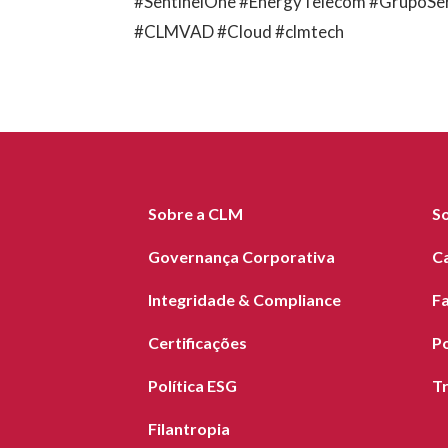
#SentinelOne #EnergyTelecom #GrupoSer
#CLMVAD #Cloud #clmtech
Sobre a CLM
S
Governança Corporativa
C
Integridade & Compliance
F
Certificações
Po
Política ESG
T
Filantropia