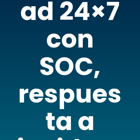
ad 24×7
con
SOC,
respues
ta a