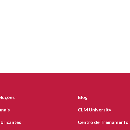
oluções
Blog
anais
CLM University
abricantes
Centro de Treinamento