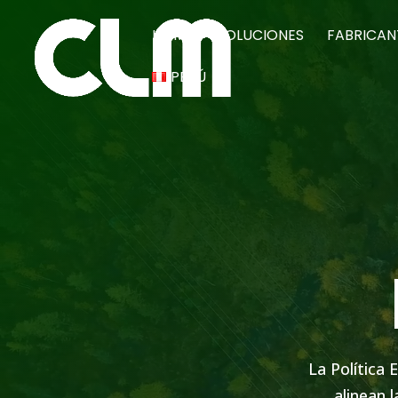
Video
HOME
SOLUCIONES
FABRICAN
Player
PERÚ
La Política
alinean 