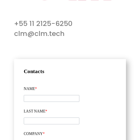
+55 11 2125-6250
clm@clm.tech
Contacts
NAME
*
LAST NAME
*
COMPANY
*