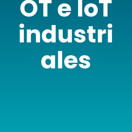
OT e IoT
industri
ales