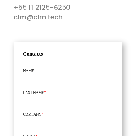
+55 11 2125-6250
clm@clm.tech
Contacts
NAME
*
LAST NAME
*
COMPANY
*