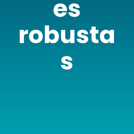
es
robusta
s